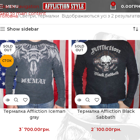
0
MENU
0.00
ГРН
Skip to navigation
Skip to main content
Головна
Светри, термалки
Відображаються усі з 2 результатів
Show sidebar
SOLD
SOLD
OUT
OUT
СТОК
Термалка Affliction Iceman
Термалка Affliction Black
gray
Sabbath
3`700.00
грн.
2`100.00
грн.