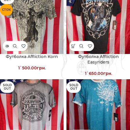
СТОК
Футболка Affliction Korn
Футболка Affliction
Easyriders
1`500.00
грн.
1`650.00
грн.
SOLD
SOLD
OUT
OUT