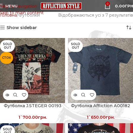
0
MENU
0.00
ГРН
Skip to navigation
Skip to main content
Головна
Футболки
Відображаються усі з 7 результатів
Show sidebar
SOLD
SOLD
OUT
OUT
СТОК
Футболка J.STEGER 00193
Футболка Affliction А00182
1`700.00
грн.
1`650.00
грн.
SOLD
OUT