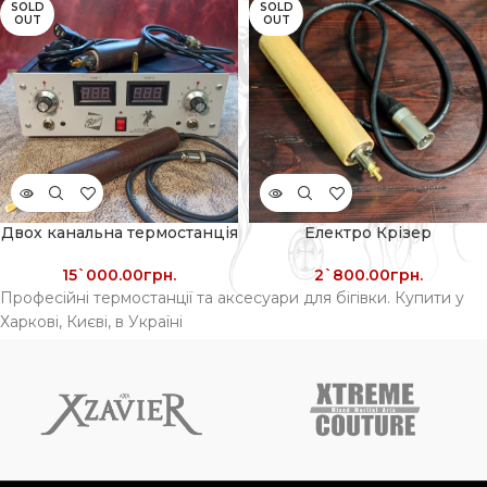
SOLD
SOLD
OUT
OUT
Двох канальна термостанція
Електро Крізер
15`000.00
грн.
2`800.00
грн.
Професійні термостанції та аксесуари для бігівки. Купити у
Харкові, Києві, в Україні