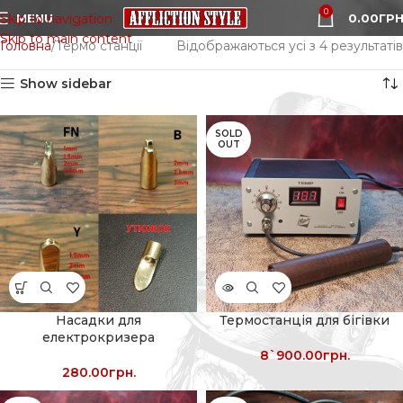
0
MENU
0.00
ГРН
Skip to navigation
Skip to main content
Головна
Термо станції
Відображаються усі з 4 результатів
Show sidebar
SOLD
OUT
Насадки для
Термостанція для бігівки
електрокризера
8`900.00
грн.
280.00
грн.