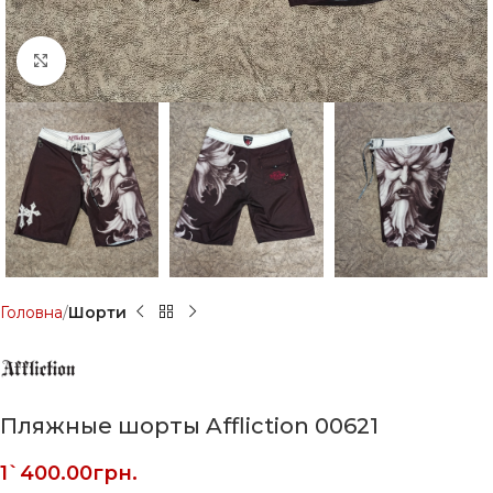
Click to enlarge
Головна
Шорти
Пляжные шорты Affliction 00621
1`400.00
грн.