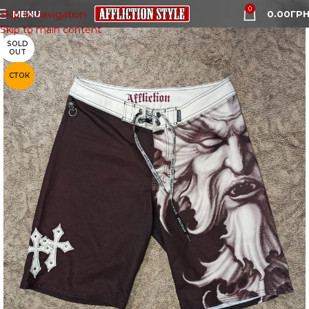
0
MENU
0.00
ГРН
Skip to navigation
Skip to main content
SOLD
OUT
СТОК