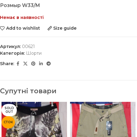
Розмыр W33/M
Немає в наявності
Add to wishlist
Size guide
Артикул:
00621
Категорія:
Шорти
Share:
Супутні товари
SOLD
OUT
СТОК