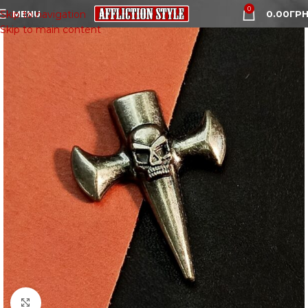
0
MENU
0.00
ГРН
Skip to navigation
Skip to main content
Click to enlarge