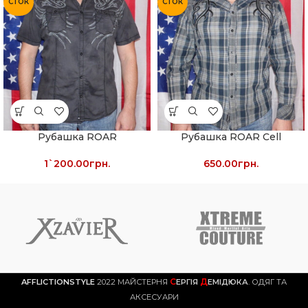
СТОК
СТОК
Рубашка ROAR
Рубашка ROAR Cell
1`200.00
грн.
650.00
грн.
С
Д
AFFLICTIONSTYLE
2022 МАЙСТЕРНЯ
ЕРГІЯ
ЕМІДЮКА
. ОДЯГ ТА
АКСЕСУАРИ