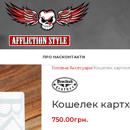
ПРО НАС
КОНТАКТИ
Головна
Аксесуари
Кошелек картхо
Кошелек карт
750.00
грн.