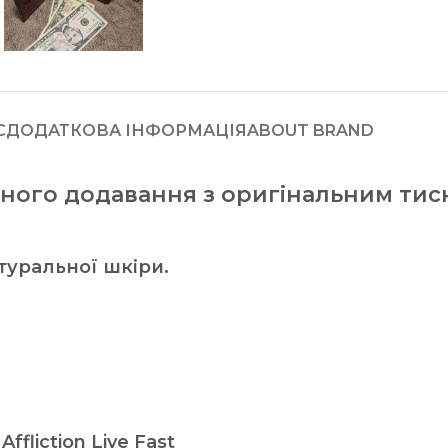
С
ДОДАТКОВА ІНФОРМАЦІЯ
ABOUT BRAND
ійного додавання з оригінальним ти
туральної шкіри.
fliction Live Fast