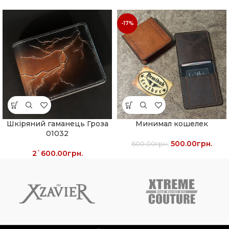
-17%
Шкіряний гаманець Гроза
Минимал кошелек
01032
500.00
грн.
600.00
грн.
2`600.00
грн.