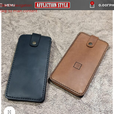
0
MENU
0.00
ГРН
Skip to navigation
Skip to main content
Click to enlarge