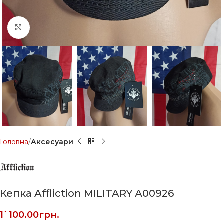
Click to enlarge
Головна
Аксесуари
Кепка Affliction MILITARY А00926
1`100.00
грн.