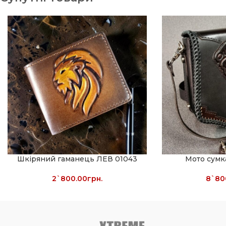
Шкіряний гаманець ЛЕВ 01043
Мото сумка
2`800.00
грн.
8`80