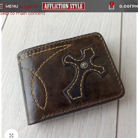
0
MENU
0.00
ГРН
Skip to navigation
Skip to main content
Click to enlarge