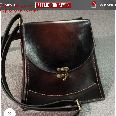
0
MENU
0.00
ГРН
Skip to navigation
Skip to main content
Click to enlarge