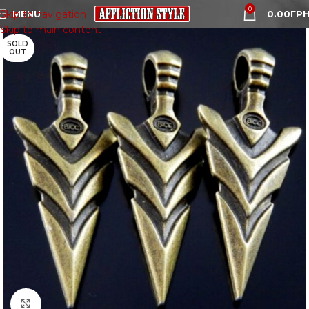
0
MENU
0.00
ГРН
Skip to navigation
Skip to main content
SOLD
OUT
Click to enlarge