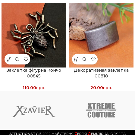
Заклепка фігурна Кончо
Декоративная заклепка
00845
00818
110.00
грн.
20.00
грн.
С
Д
AFFLICTIONSTYLE
2022 МАЙСТЕРНЯ
ЕРГІЯ
ЕМІДЮКА
. ОДЯГ ТА