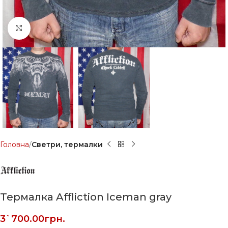
Click to enlarge
Головна
Светри, термалки
Термалка Affliction Iceman gray
3`700.00
грн.