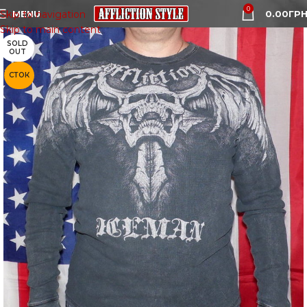
0
MENU
0.00
ГРН
Skip to navigation
Skip to main content
SOLD
OUT
СТОК