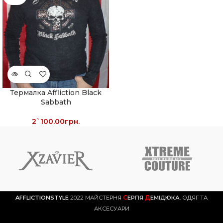
Термалка Affliction Black
Sabbath
2`100.00
грн.
С
Д
AFFLICTIONSTYLE
2022 МАЙСТЕРНЯ
ЕРГІЯ
ЕМІДЮКА
. ОДЯГ ТА
АКСЕСУАРИ