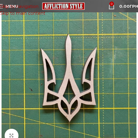
0
MENU
0.00
ГРН
Skip to navigation
Skip to main content
Click to enlarge