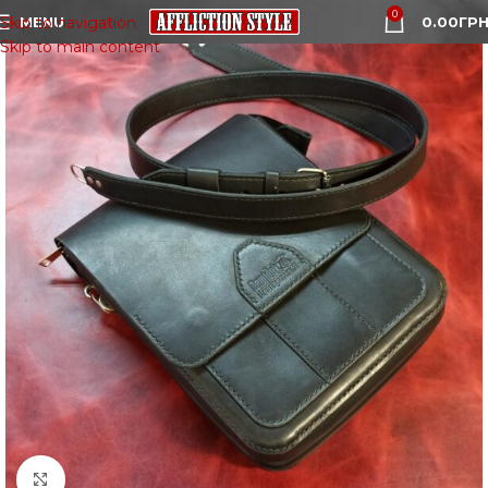
0
MENU
0.00
ГРН
Skip to navigation
Skip to main content
Click to enlarge