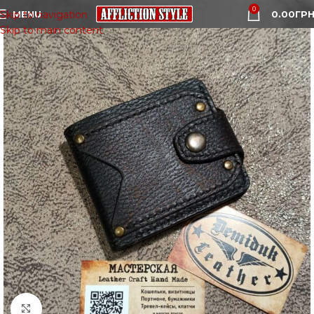
0
MENU
0.00
ГРН
Skip to navigation
Skip to main content
Click to enlarge