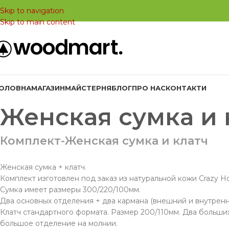
Skip to navigation
Skip to main content
ГОЛОВНА
МАГАЗИН
МАЙСТЕРНЯ
БЛОГ
ПРО НАС
КОНТАКТИ
Женская сумка и 
Комплект-Женская сумка и клатч
Женская сумка + клатч.
Комплект изготовлен под заказ из натуральной кожи Crazy Ho
Сумка имеет размеры 300/220/100мм.
Два основных отделения + два кармана (внешний и внутрен
Клатч стандартного формата. Размер 200/110мм. Два больши
большое отделение на молнии.