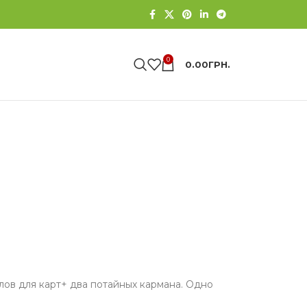
0
0.00
ГРН.
лов для карт+ два потайных кармана. Одно