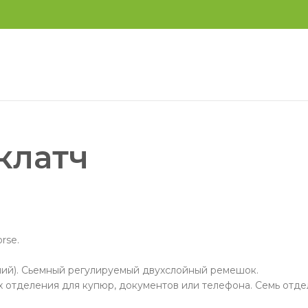
клатч
rse.
ний). Сьемный регулируемый двухслойный ремешок.
х отделения для купюр, документов или телефона. Семь отде