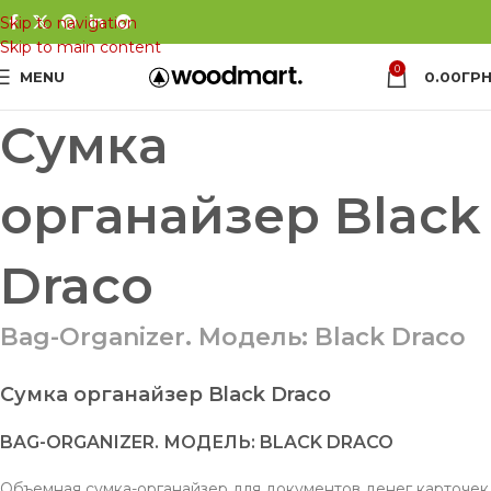
Skip to navigation
Skip to main content
0
MENU
0.00
ГРН
Сумка
органайзер Black
Draco
Bag-Organizer. Модель: Black Draco
Сумка органайзер Black Draco
BAG-ORGANIZER. МОДЕЛЬ: BLACK DRACO
Объемная сумка-органайзер для документов денег карточек