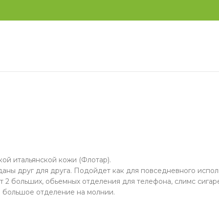
кой итальянской кожи (Флотар).
аны друг для друга. Подойдет как для повседневного исполь
 2 больших, обьемных отделения для телефона, слимс сигаре
и большое отделение на молнии.