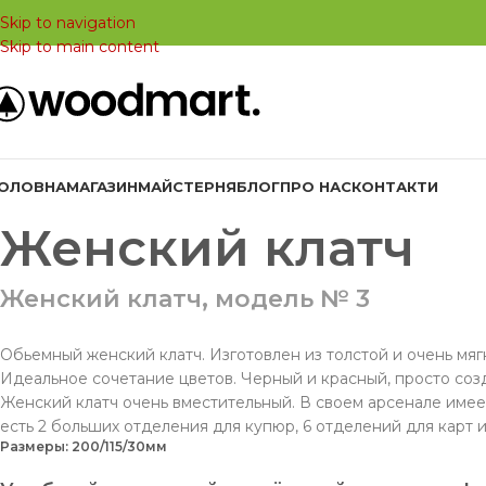
Skip to navigation
Skip to main content
ГОЛОВНА
МАГАЗИН
МАЙСТЕРНЯ
БЛОГ
ПРО НАС
КОНТАКТИ
Женский клатч
Женский клатч, модель № 3
Обьемный женский клатч. Изготовлен из толстой и очень мяг
Идеальное сочетание цветов. Черный и красный, просто созд
Женский клатч очень вместительный. В своем арсенале имеет
есть 2 больших отделения для купюр, 6 отделений для карт 
Размеры: 200/115/30мм