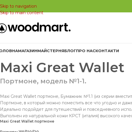
Skip to navigation
Skip to main content
ГОЛОВНА
МАГАЗИН
МАЙСТЕРНЯ
БЛОГ
ПРО НАС
КОНТАКТИ
Maxi Great Wallet
Портмоне, модель №1-1.
Maxi Great Wallet портмоне, Бумажник №1.1 (из серии вмести
Портмоне, в который можно поместить все что угодно и даже
Идеально подойдет для путешествий и повседневного испо
Выполнен из натуральной кожи КРСТ (италия) высокого каче
Maxi Great Wallet портмоне
Размеры 155//110//20