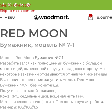
Skip to navigation
Skip to main content
0
MENU
0.00
ГРН
RED MOON
Бумажник, модель № 7-1
Модель Red Moon Бумажник №7-1
Разрабатывался как полноценный бумажник с большой
монетницей, вынесенной наружу, на заднюю сторону. Но
некоторые заказчики отказываются от наличия монетницы.
Было принято решение запустить модель Red Moon
Бумажник №7-1, без монетницы.
Получился вот такой красавец.
Кожа КРС, седельный шов, вощеная нить 1 мм.
Металлическое кончо (антик). Полностью ручная работа.
Размеры: 105//105//1,5.