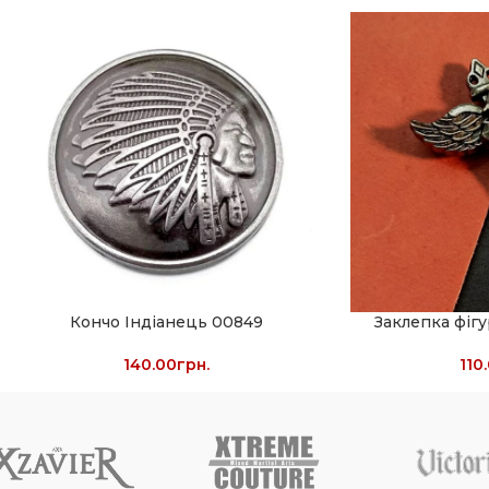
Кончо Індіанець 00849
Заклепка фіг
140.00
грн.
110