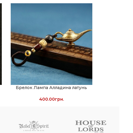
Брелок Лампа Алладина латунь
Резные
400.00
грн.