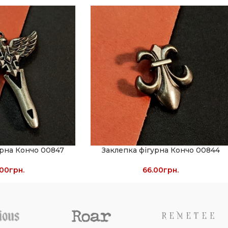
урна Кончо 00847
Заклепка фігурна Кончо 00844
.00
грн.
66.00
грн.