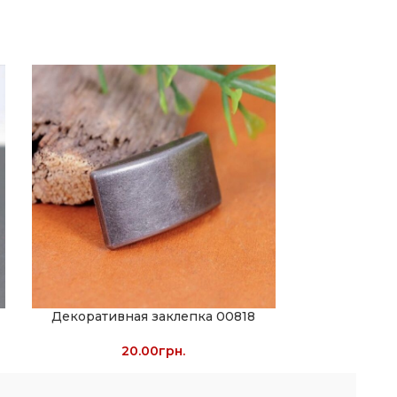
Декоративная заклепка 00818
Резные
20.00
грн.