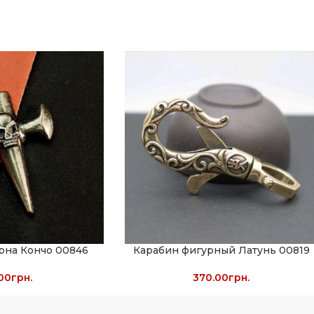
урна Кончо 00846
Карабин фигурный Латунь 00819
00
грн.
370.00
грн.