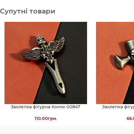
Супутні товари
Заклепка фігурна Кончо 00847
Заклепка фіг
110.00
грн.
66.