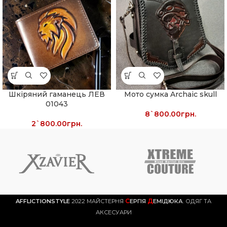
Шкіряний гаманець ЛЕВ
Мото сумка Archaic skull
01043
8`800.00
грн.
2`800.00
грн.
С
Д
AFFLICTIONSTYLE
2022 МАЙСТЕРНЯ
ЕРГІЯ
ЕМІДЮКА
. ОДЯГ ТА
АКСЕСУАРИ