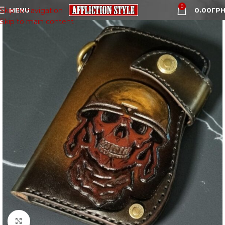
0
MENU
0.00
ГРН
Skip to navigation
Skip to main content
Click to enlarge