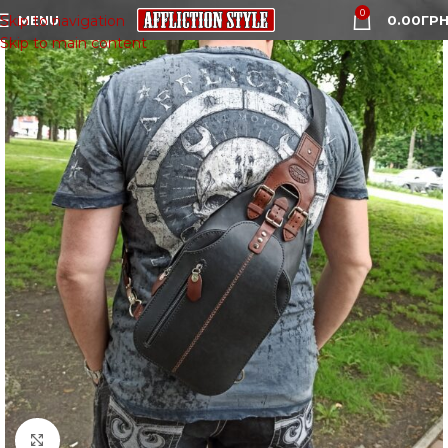
0
MENU
0.00
ГРН
Skip to navigation
Skip to main content
Click to enlarge