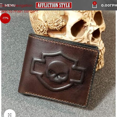
0
MENU
0.00
ГРН
Skip to navigation
Skip to main content
-17%
Click to enlarge