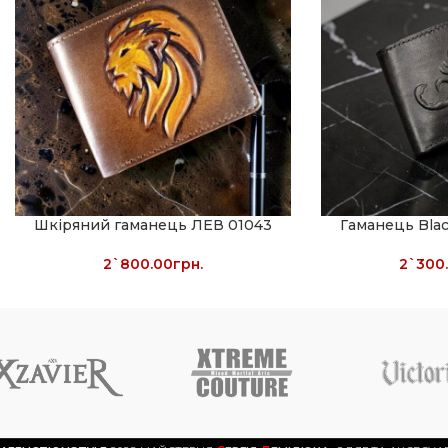
Шкіряний гаманець ЛЕВ 01043
Гаманець Blac
2`800.00
грн.
2`300