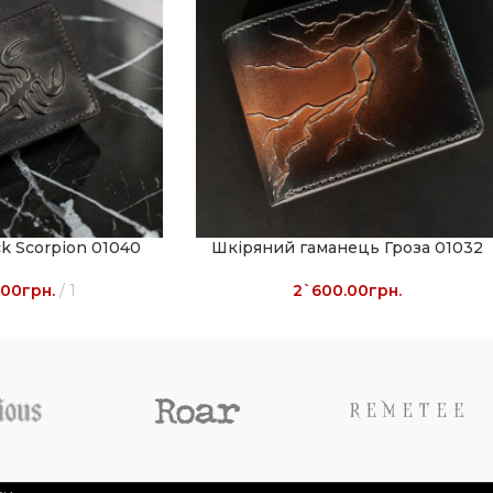
k Scorpion 01040
Шкіряний гаманець Гроза 01032
.00
грн.
1
2`600.00
грн.