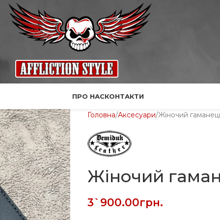
ПРО НАС
КОНТАКТИ
Головна
Аксесуари
Жіночий гаманец
Жіночий гаман
3`900.00
грн.