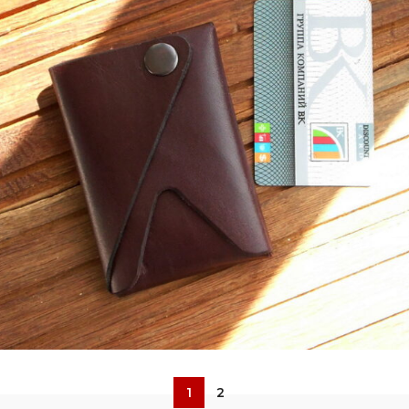
5. Аксесуари
1
2
Кошелек картхолдер