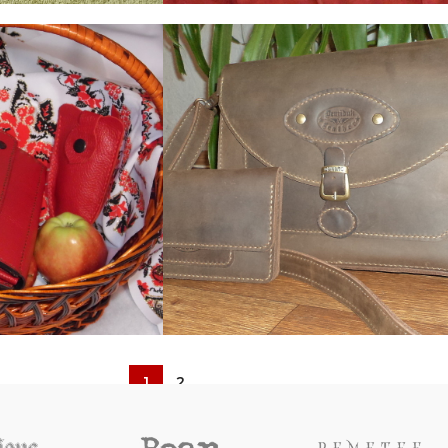
1. Портмоне, гаманці
4. Сумки
мка Флер-де-
Сумка органайзер Black
Draco
4. Сумки
2. Жіночі гаманці
4. Сумки
1
2
атч
Женская сумка и клатч