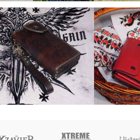
4. Сумки
4. Сумки
Сумка органайзер
Мужская су
лис
3. Тревел-кейси
4. Сумки
2. Жіночі гаманці
Сумка-органайзер
Женский кл