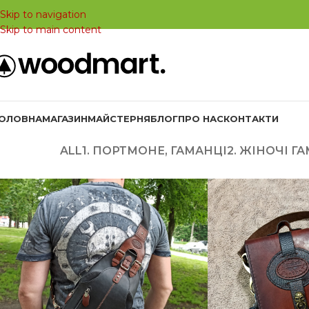
Skip to navigation
Skip to main content
ГОЛОВНА
МАГАЗИН
МАЙСТЕРНЯ
БЛОГ
ПРО НАС
КОНТАКТИ
ALL
1. ПОРТМОНЕ, ГАМАНЦІ
2. ЖІНОЧІ Г