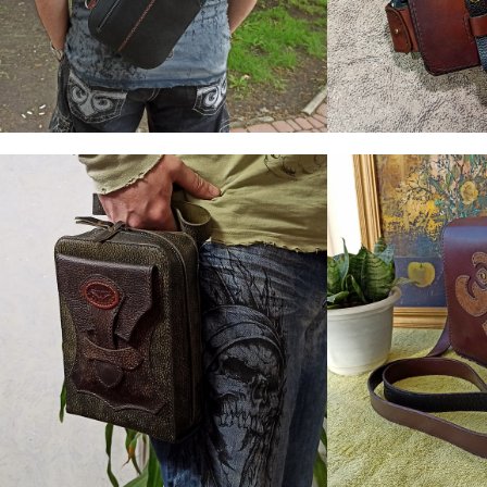
4. Сумки
4. Сумки
Шкіряний рюкзак – слінг
Мини Сумка