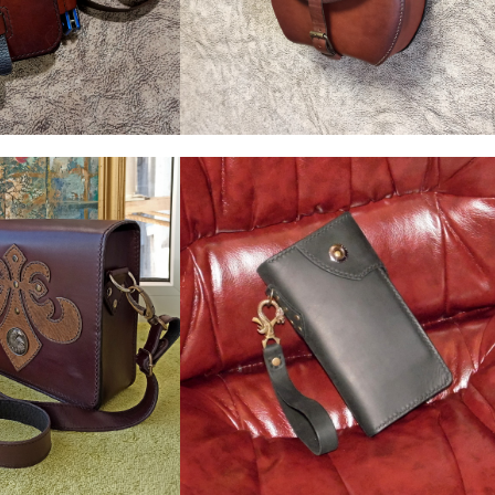
4. Сумки
 Органайзер
Женская сумочка
Винтаж