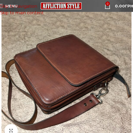
0
MENU
0.00
ГРН
Skip to navigation
Skip to main content
Click to enlarge