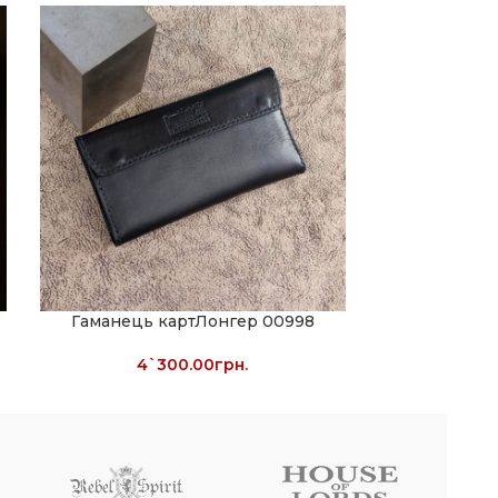
Гаманець картЛонгер 00998
Чехол
4`300.00
грн.
7