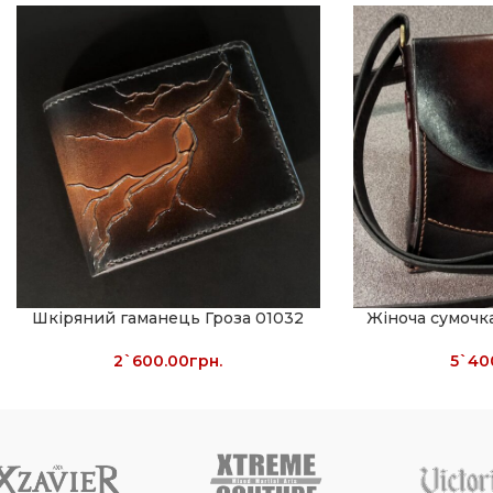
Шкіряний гаманець Гроза 01032
Жіноча сумоч
2`600.00
грн.
5`40