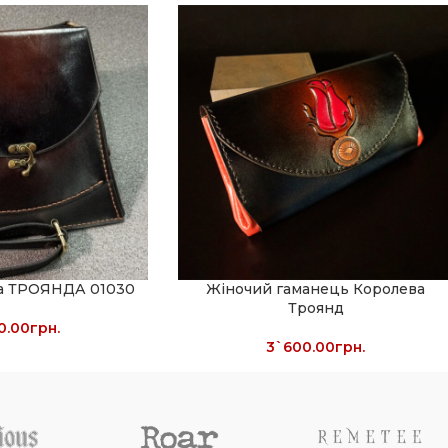
ка ТРОЯНДА 01030
Жіночий гаманець Королева
Троянд
0.00
грн.
3`600.00
грн.